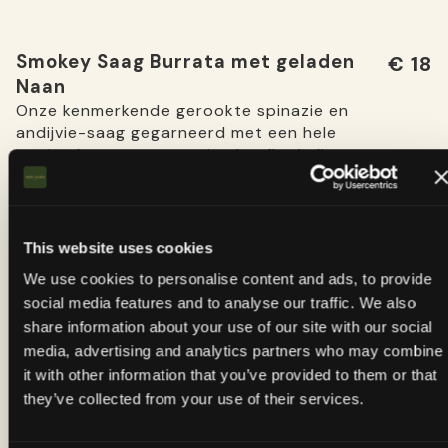
Smokey Saag Burrata met geladen
€ 18
Naan
Onze kenmerkende gerookte spinazie en
andijvie-saag gegarneerd met een hele
romige burrata en geurige knoflookolie.
Geserveerd met warme, met paneer gevulde
naan
Saag Kucla
D | G
Optie: voeg gekruid duivelsei toe
This website uses cookies
We use cookies to personalise content and ads, to provide
social media features and to analyse our traffic. We also
Gerookte Aubergine Shakshuka
€ 17
share information about your use of our site with our social
Getempereerde geroosterde aubergine met
media, advertising and analytics partners who may combine
ragu van tomaat en ui, gebakken eieren
it with other information that you’ve provided to them or that
geserveerd met poeebrood
Baingan ka
Bharta
they’ve collected from your use of their services.
G | E
Optie: warme goan poee toevoegen