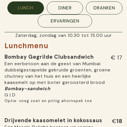
LUNCH
DINER
DRANKEN
ERVARINGEN
Zaterdag, zondag van 10.30 tot 15.00 uur
Lunchmenu
Bombay Gegrilde Clubsandwich
€ 17
Een eerbetoon aan de geest van Mumbai:
dubbelgestapelde gekruide groenten, groene
chutney van het huis en een heerlijke
kaassmelt op met boter geroosterd brood
Bombay-sandwich
G | D
Optie: voeg zoet en pittig ahornspek toe
Drijvende kaasomelet in kokossaus
€
18