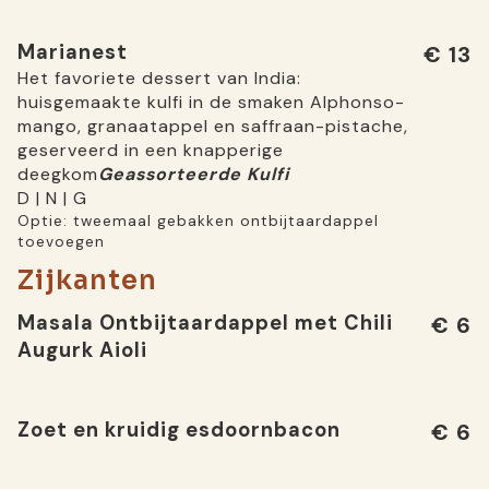
Marianest
€ 13
Het favoriete dessert van India:
huisgemaakte kulfi in de smaken Alphonso-
mango, granaatappel en saffraan-pistache,
geserveerd in een knapperige
deegkom
Geassorteerde Kulfi
D | N | G
Optie: tweemaal gebakken ontbijtaardappel
toevoegen
Zijkanten
Masala Ontbijtaardappel met Chili
€ 6
Augurk Aioli
Zoet en kruidig ​​esdoornbacon
€ 6