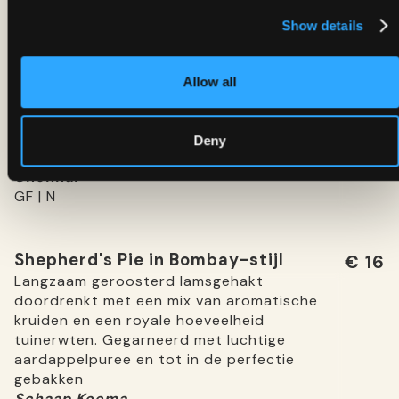
Show details
Idli & Sambar
€ 12
Zachte en luchtige gestoomde rijstwafels,
Allow all
perfect gecombineerd met Sambar, een rijke
linzenstoofpot boordevol aromatische
kruiden en groenten, met een vleugje
Deny
kokoschutney
Speciale Idli Sambar uit
Chennai
GF | N
Shepherd's Pie in Bombay-stijl
€ 16
Langzaam geroosterd lamsgehakt
doordrenkt met een mix van aromatische
kruiden en een royale hoeveelheid
tuinerwten. Gegarneerd met luchtige
aardappelpuree en tot in de perfectie
gebakken
Schaap Keema