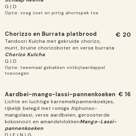
G | D
Optie: voeg zoet en pittig ahornspek toe
Chorizzo en Burrata platbrood
€ 20
Tandoori Kulcha met gekruide chorizo,
munt, bruine chorizoboter en verse burrata
Chorizo ​​Kulcha
G | D
Optie: tweemaal gebakken ontbijtaardappel
toevoegen
Aardbei-mango-lassi-pannenkoeken
€ 16
Lichte en luchtige karnemelkpannenkoekjes,
rijkelijk belegd met romige Alphonso-
mangolassi, verse aardbeien, geroosterde
kokosnoot en amandelvlokken
Mango-Lassi-
pannenkoeken
D | E | N | G