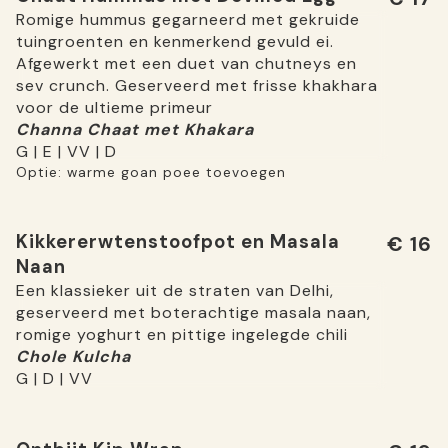
Romige hummus gegarneerd met gekruide
tuingroenten en kenmerkend gevuld ei.
Afgewerkt met een duet van chutneys en
sev crunch. Geserveerd met frisse khakhara
voor de ultieme primeur
Channa Chaat met Khakara
G | E | VV | D
Optie: warme goan poee toevoegen
Kikkererwtenstoofpot en Masala
€ 16
Naan
Een klassieker uit de straten van Delhi,
geserveerd met boterachtige masala naan,
romige yoghurt en pittige ingelegde chili
Chole Kulcha
G | D | VV