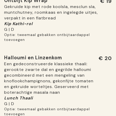
Ontbijt Kip Wrap
€ 19
Gekruide kip met rode koolsla, mesclun sla,
muntchutney, roomkaas en ingelegde uitjes,
verpakt in een flatbread
Kip Kathi-rol
G | D
Optie: tweemaal gebakken ontbijtaardappel
toevoegen
Halloumi en Linzenkom
€ 20
Een gedeconstrueerde klassieke thaali:
gerookte zwarte dal en gegrilde halloumi
gecombineerd met een mengeling van
knoflookchampignons, gekonfijte tomaten
en gekruide worteltjes. Geserveerd met
boterachtige masala naan
Lunch Thaali
G | D
Optie: tweemaal gebakken ontbijtaardappel
toevoegen