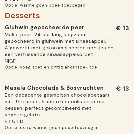
Optie: warme goan poee toevoegen
Desserts
Gluhwin gepocheerde peer
€ 13
Malse peer, 24 uur lang langzaam
gepocheerd in glühwein met sinaasappel.
Afgewerkt met gekarameliseerde nootjes en
een verfrissende sinaasappelsorbet
N|GF
Optie: voeg zoet en pittig ahornspek toe
Masala Chocolade & Bosvruchten
€ 13
Een decadente gesmolten chocoladetaart
met 9 kruiden, frambozencoulis en verse
bessen, perfect gecombineerd met
yoghurtgelato
E | G | D
Optie: extra warme goan poee toevoegen