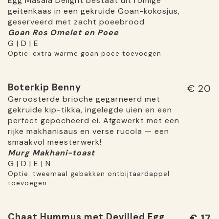
Egg Masala Delight bestaat uit romige
geitenkaas in een gekruide Goan-kokosjus,
geserveerd met zacht poeebrood
Goan Ros Omelet en Poee
G | D | E
Optie: extra warme goan poee toevoegen
Boterkip Benny
€ 20
Geroosterde brioche gegarneerd met
gekruide kip-tikka, ingelegde uien en een
perfect gepocheerd ei. Afgewerkt met een
rijke makhanisaus en verse rucola — een
smaakvol meesterwerk!
Murg Makhani-toast
G | D | E | N
Optie: tweemaal gebakken ontbijtaardappel
toevoegen
Chaat Hummus met Devilled Egg
€ 17