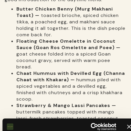
Butter Chicken Benny (Murg Makhani
Toast) —
toasted brioche, spiced chicken
tikka, a poached egg, and makhani sauce
holding it all together. This is the dish people
come back for.
Floating Cheese Omelette in Coconut
Sauce (Goan Ros Omelette and Poee) —
goat cheese folded into a spiced Goan
coconut gravy, served with warm poee
bread.
Chaat Hummus with Devilled Egg (Channa
Chaat with Khakara) —
hummus piled with
spiced vegetables and a devilled egg,
finished with chutneys and a crisp khakhara
scoop.
Strawberry & Mango Lassi Pancakes —
buttermilk pancakes topped with mango
lassi, fresh strawberries, toasted coconut,
and almond flakes.