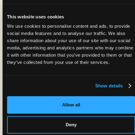
Idli & Sambar (Chennai's Special) —
steamed rice cakes, a spiced lentil stew,
coconut chutney. Gluten-free, and nobody
This website uses cookies
misses the gluten.
We use cookies to personalise content and ads, to provide
Vous cherchez une évasion à midi à la fois
social media features and to analyse our traffic. We also
délicieuse et originale ? Miri Mary vous propose
share information about your use of our site with our social
un menu brunch alléchant avec des créations
media, advertising and analytics partners who may combine
uniques d'inspiration indienne :
it with other information that you’ve provided to them or that
Au-delà de l'assiette du brunch
they’ve collected from your use of their services.
It's not just about the food. Pair your meal with a
Mango Lassi — the traditional Indian yogurt drink,
Show details
made fresh — or go for something with a kick: a
cardamom-spiced mimosa, or a gin and tonic
finished with a hint of rosewater. The full list is on
Allow all
our
cocktails & drinks page
.
Il n'y a pas que la nourriture. Accompagnez votre
repas d'un Lassi à la mangue — la boisson
Deny
traditionnelle indienne au yaourt, préparée