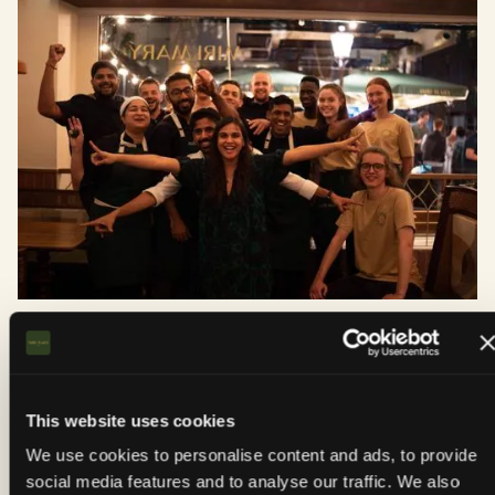
OFFENE POSITIONEN
Koch
This website uses cookies
Werden Sie Teil eines dynamischen Teams in
We use cookies to personalise content and ads, to provide
einem indischen Restaurant, wo Ihre kulinarische
social media features and to analyse our traffic. We also
Barkeeper
Kreativität als selbstständig arbeitender Koch