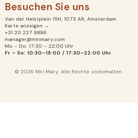
Besuchen Sie uns
Flexible Morgen-, Mittag- und/oder
Abendschichten nach Absprache
Van der Helstplein 15H, 1073 AR, Amsterdam
Leistungen
Karte anzeigen →
+31 20 227 9886
Abwechslungsreiche Dienste
manager@mirimary.com
Nette Kollegen
Mo – Do: 17:30 – 22:00 Uhr
Gehalt gemäß dem Tarifvertrag des
Fr – So: 10:30–15:00 / 17:30–22:00 Uhr
Gaststättengewerbes: 2.400 € – 2.700 €
brutto, verhandelbar
Trinkgeld zusätzlich zum Gehalt
© 2026 Miri Mary. Alle Rechte vorbehalten.
Angenehmes Arbeitsklima und
Arbeitsumgebung mit klaren Strukturen
Täglich saubere Arbeitskleidung
Wir bieten interne Schulungen an
Wir bieten Mitarbeitern kostenlose
Mahlzeiten an