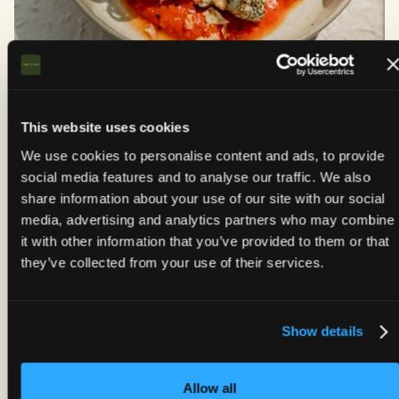
This website uses cookies
We use cookies to personalise content and ads, to provide
social media features and to analyse our traffic. We also
share information about your use of our site with our social
Lieferung
media, advertising and analytics partners who may combine
it with other information that you’ve provided to them or that
Indisches Essen in
they’ve collected from your use of their services.
Amsterdam bestellen
— Miri Mary
Show details
Schaffen Sie es nicht nach De Pijp? Wir bringen
Miri Mary zu Ihnen. Bestellen Sie über Uber Eats
Allow all